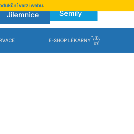
odukční verzi webu
.
Semily
Jilemnice
RVACE
E-SHOP LÉKÁRNY