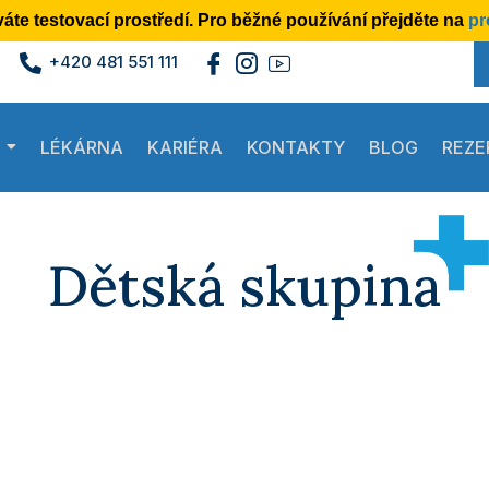
áte testovací prostředí.
Pro běžné používání přejděte na
pr
+420 481 551 111
LÉKÁRNA
KARIÉRA
KONTAKTY
BLOG
REZE
Dětská skupina