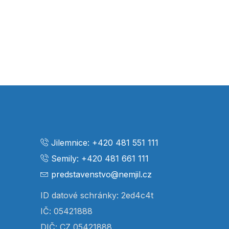
Jilemnice: +420 481 551 111
Semily: +420 481 661 111
predstavenstvo@nemjil.cz
ID datové schránky: 2ed4c4t
IČ: 05421888
DIČ: CZ 05421888