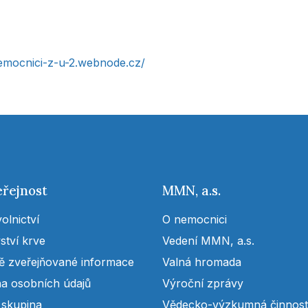
nemocnici-z-u-2.webnode.cz/
eřejnost
MMN, a.s.
olnictví
O nemocnici
ství krve
Vedení MMN, a.s.
ě zveřejňované informace
Valná hromada
a osobních údajů
Výroční zprávy
 skupina
Vědecko-výzkumná činnost