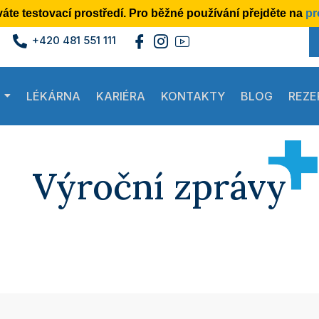
áte testovací prostředí.
Pro běžné používání přejděte na
pr
+420 481 551 111
LÉKÁRNA
KARIÉRA
KONTAKTY
BLOG
REZE
Výroční zprávy