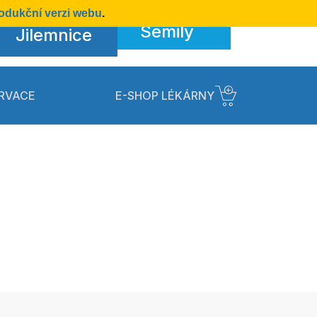
odukční verzi webu
.
Semily
Jilemnice
RVACE
E-SHOP LÉKÁRNY