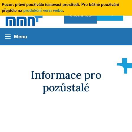
Pozor:
právě používáte testovací prostředí.
Pro běžné používání
přejděte na
produkční verzi webu
.
Semily
Jilemnice
Menu
Informace pro
pozůstalé