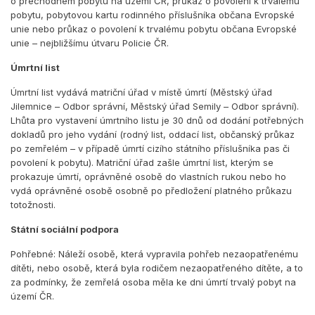
o přechodném pobytu na území ČR, průkaz o povolení k trvalému
pobytu, pobytovou kartu rodinného příslušníka občana Evropské
unie nebo průkaz o povolení k trvalému pobytu občana Evropské
unie – nejbližšímu útvaru Policie ČR.
Úmrtní list
Úmrtní list vydává matriční úřad v místě úmrtí (Městský úřad
Jilemnice – Odbor správní, Městský úřad Semily – Odbor správní).
Lhůta pro vystavení úmrtního listu je 30 dnů od dodání potřebných
dokladů pro jeho vydání (rodný list, oddací list, občanský průkaz
po zemřelém – v případě úmrtí cizího státního příslušníka pas či
povolení k pobytu). Matriční úřad zašle úmrtní list, kterým se
prokazuje úmrtí, oprávněné osobě do vlastních rukou nebo ho
vydá oprávněné osobě osobně po předložení platného průkazu
totožnosti.
Státní sociální podpora
Pohřebné: Náleží osobě, která vypravila pohřeb nezaopatřenému
dítěti, nebo osobě, která byla rodičem nezaopatřeného dítěte, a to
za podmínky, že zemřelá osoba měla ke dni úmrtí trvalý pobyt na
území ČR.