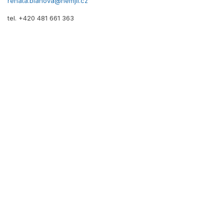
renata.blahova@nemjil.cz
tel. +420 481 661 363