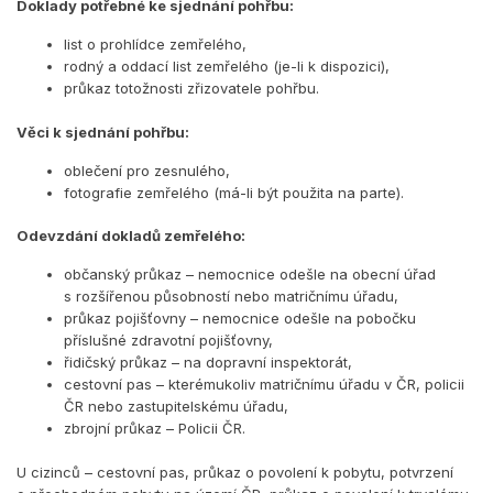
Doklady potřebné ke sjednání pohřbu:
list o prohlídce zemřelého,
rodný a oddací list zemřelého (je-li k dispozici),
průkaz totožnosti zřizovatele pohřbu.
Věci k sjednání pohřbu:
oblečení pro zesnulého,
fotografie zemřelého (má-li být použita na parte).
Odevzdání dokladů zemřelého:
občanský průkaz – nemocnice odešle na obecní úřad
s rozšířenou působností nebo matričnímu úřadu,
průkaz pojišťovny – nemocnice odešle na pobočku
příslušné zdravotní pojišťovny,
řidičský průkaz – na dopravní inspektorát,
cestovní pas – kterémukoliv matričnímu úřadu v ČR, policii
ČR nebo zastupitelskému úřadu,
zbrojní průkaz – Policii ČR.
U cizinců – cestovní pas, průkaz o povolení k pobytu, potvrzení