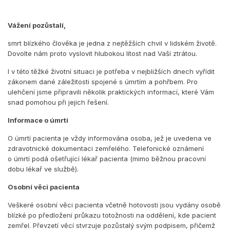
Vážení pozůstalí,
smrt blízkého člověka je jedna z nejtěžších chvil v lidském životě.
Dovolte nám proto vyslovit hlubokou lítost nad Vaší ztrátou.
I v této těžké životní situaci je potřeba v nejbližších dnech vyřídit
zákonem dané záležitosti spojené s úmrtím a pohřbem. Pro
ulehčení jsme připravili několik praktických informací, které Vám
snad pomohou při jejich řešení.
Informace o úmrtí
O úmrtí pacienta je vždy informována osoba, jež je uvedena ve
zdravotnické dokumentaci zemřelého. Telefonické oznámení
o úmrtí podá ošetřující lékař pacienta (mimo běžnou pracovní
dobu lékař ve službě).
Osobní věci pacienta
Veškeré osobní věci pacienta včetně hotovosti jsou vydány osobě
blízké po předložení průkazu totožnosti na oddělení, kde pacient
zemřel. Převzetí věcí stvrzuje pozůstalý svým podpisem, přičemž