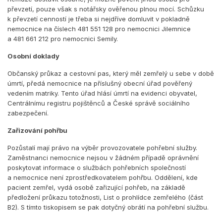
převzetí, pouze však s notářsky ověřenou plnou mocí. Schůzku
k převzetí cenností je třeba si nejdříve domluvit v pokladně
nemocnice na číslech 481 551 128 pro nemocnici Jilemnice
a 481 661 212 pro nemocnici Semily.
Osobní doklady
Občanský průkaz a cestovní pas, který měl zemřelý u sebe v době
úmrtí, předá nemocnice na příslušný obecní úřad pověřený
vedením matriky. Tento úřad hlásí úmrtí na evidenci obyvatel,
Centrálnímu registru pojištěnců a České správě sociálního
zabezpečení.
Zařizování pohřbu
Pozůstalí mají právo na výběr provozovatele pohřební služby.
Zaměstnanci nemocnice nejsou v žádném případě oprávnění
poskytovat informace o službách pohřebních společností
a nemocnice není zprostředkovatelem pohřbu. Oddělení, kde
pacient zemřel, vydá osobě zařizující pohřeb, na základě
předložení průkazu totožnosti, List o prohlídce zemřelého (část
B2). S tímto tiskopisem se pak dotyčný obrátí na pohřební službu.