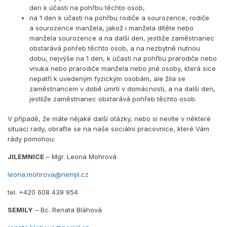
den k účasti na pohřbu těchto osob,
na 1 den k účasti na pohřbu rodiče a sourozence, rodiče
a sourozence manžela, jakož i manžela dítěte nebo
manžela sourozence a na další den, jestliže zaměstnanec
obstarává pohřeb těchto osob, a na nezbytně nutnou
dobu, nejvýše na 1 den, k účasti na pohřbu prarodiče nebo
vnuka nebo prarodiče manžela nebo jiné osoby, která sice
nepatří k uvedeným fyzickým osobám, ale žila se
zaměstnancem v době úmrtí v domácnosti, a na další den,
jestliže zaměstnanec obstarává pohřeb těchto osob.
V případě, že máte nějaké další otázky, nebo si nevíte v některé
situaci rady, obraťte se na naše sociální pracovnice, které Vám
rády pomohou:
JILEMNICE
– Mgr. Leona Mohrová
leona.mohrova@nemjil.cz
tel. +420 608 439 954
SEMILY
– Bc. Renata Bláhová