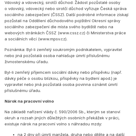
Vdovský a vdovecký, sirotčí důchod: Žádost pozůstalé osoby
o vdovský, vdovecký nebo sirotčí důchod vyřizuje Česká správa
sociálního zabezpečení (ČSSZ). Další podrobné informace získají
pozůstalí na Oddělení důchodového pojištění Okresní správy
sociálního zabezpečení dle místa svého bydliště nebo na
webových stránkách ČSSZ (www.cssz.cz) či Ministerstva práce
a sociálních věcí (www.mpsv.cz).
Poznámka: Byl-li zemřelý soukromým podnikatelem, vypravitel
nebo jiná pozůstalá osoba nahlašuje úmrtí příslušnému
živnostenskému úřadu.
Byl-li zemřelý příjemcem sociální dávky nebo příspěvku (např.
dávky péče o osobu blízkou, příspěvky na bydlení apod.) je
vypravitel nebo jiná pozůstalá osoba povinna oznámit úmrtí
příslušnému úřadu.
Nárok na pracovní volno
Na základě nařízení vlády č. 590/2006 Sb., kterým se stanoví
okruh a rozsah jiných důležitých osobních překážek v práci,
existuje nárok na pracovní volno s náhradou mzdy:
na 2 dny při úmrtí manžela, druha nebo dítěte a na další