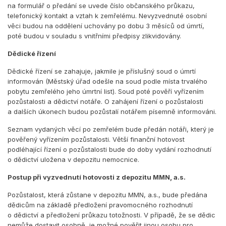
na formulář o předání se uvede číslo občanského průkazu,
telefonický kontakt a vztah k zemřelému. Nevyzvednuté osobní
věci budou na oddělení uchovány po dobu 3 měsíců od úmrtí,
poté budou v souladu s vnitřními předpisy zlikvidovány.
Dědické řízení
Dědické řízení se zahajuje, jakmile je příslušný soud o úmrtí
informován (Městský úřad odešle na soud podle místa trvalého
pobytu zemřelého jeho úmrtní list). Soud poté pověří vyřízením
pozůstalosti a dědictví notáře. O zahájení řízení o pozůstalosti
a dalších úkonech budou pozůstalí notářem písemně informováni.
Seznam vydaných věcí po zemřelém bude předán notáři, který je
pověřený vyřízením pozůstalosti. Větší finanční hotovost
podléhající řízení o pozůstalosti bude do doby vydání rozhodnutí
o dědictví uložena v depozitu nemocnice.
Postup při vyzvednutí hotovosti z depozitu MMN, a.s.
Pozůstalost, která zůstane v depozitu MMN, a.s., bude předána
dědicům na základě předložení pravomocného rozhodnutí
o dědictví a předložení průkazu totožnosti. V případě, že se dědic
nemůže dostavit osobně, je možné pověřit jinou osobu pro